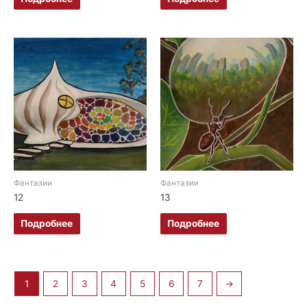
Фантазии
Фантазии
12
13
Подробнее
Подробнее
1
2
3
4
5
6
7
→