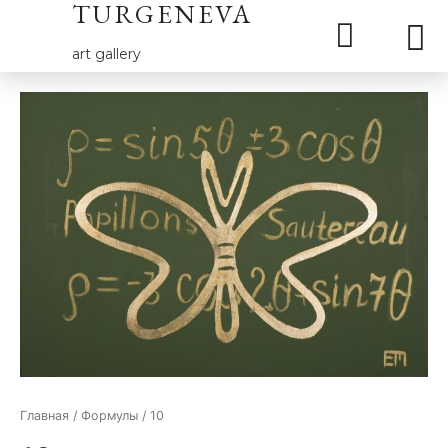
TURGENEVA
art gallery
Главная
/
Формулы
/ 10