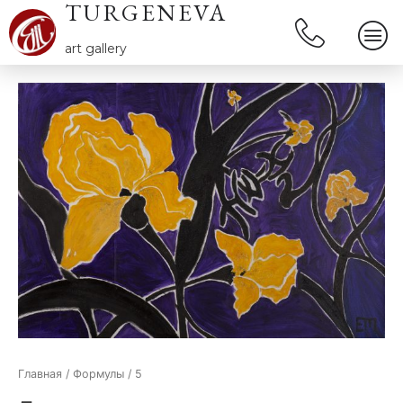
TURGENEVA
art gallery
Главная
/
Формулы
/ 5